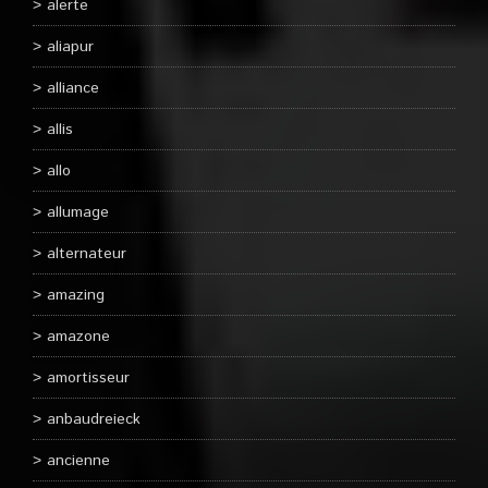
alerte
aliapur
alliance
allis
allo
allumage
alternateur
amazing
amazone
amortisseur
anbaudreieck
ancienne