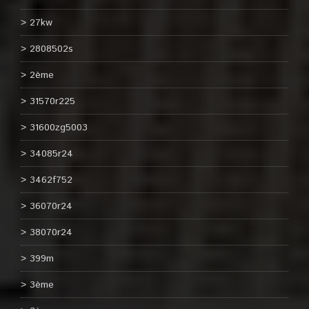
27kw
2808502s
2ème
31570r225
31600zg5003
34085r24
3462f752
36070r24
38070r24
399m
3ème