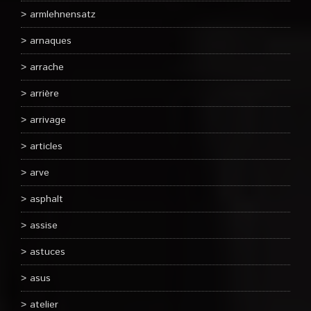
armlehnensatz
arnaques
arrache
arrière
arrivage
articles
arve
asphalt
assise
astuces
asus
atelier