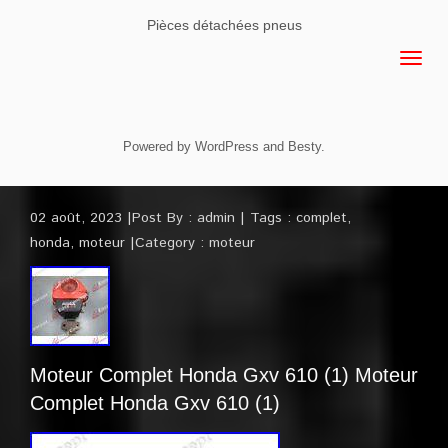
Pièces détachées pneus
Powered by
WordPress
and
Besty
.
02 août, 2023
Post By :
admin
Tags :
complet
,
honda
,
moteur
Category :
moteur
Moteur Complet Honda Gxv 610 (1) Moteur
Complet Honda Gxv 610 (1)