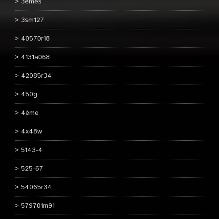
3èmes
3sm127
40570r18
4131a068
42085r34
450g
4ème
4x48w
5143-4
525-67
54065r34
579701m91