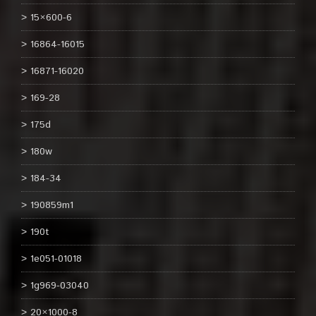
15×600-6
16864-16015
16871-16020
169-28
175d
180w
184-34
190859m1
190t
1e051-01018
1g969-03040
20×1000-8