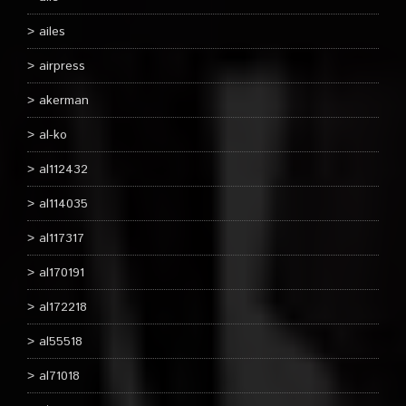
ailes
airpress
akerman
al-ko
al112432
al114035
al117317
al170191
al172218
al55518
al71018