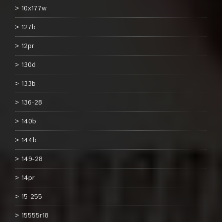
10x177w
127b
12pr
130d
133b
136-28
140b
144b
149-28
14pr
15-255
15555r18