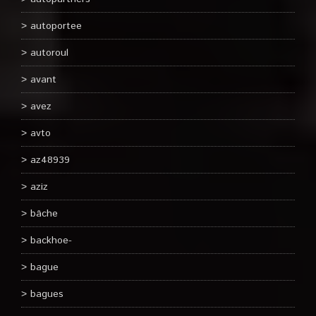
autoportee
autoroul
avant
avez
avto
az48939
aziz
bâche
backhoe-
bague
bagues