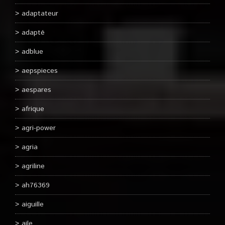
adaptateur
adapté
adblue
aepspieces
aespares
afrique
agri-power
agria
agriline
ah76369
aiguille
aile