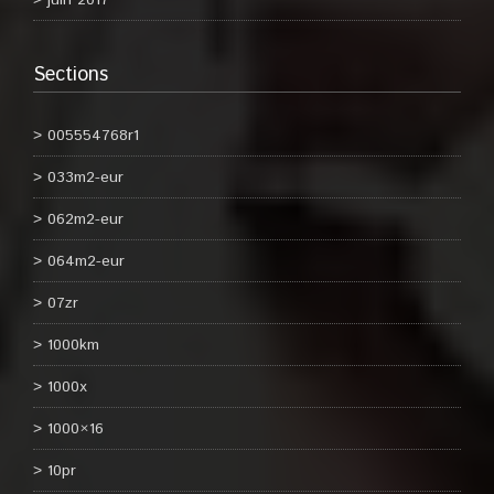
juin 2017
Sections
005554768r1
033m2-eur
062m2-eur
064m2-eur
07zr
1000km
1000x
1000×16
10pr