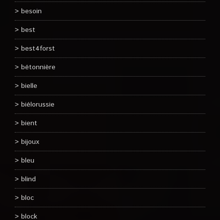
besoin
best
best4forst
bétonnière
bielle
biélorussie
bient
bijoux
bleu
blind
bloc
block