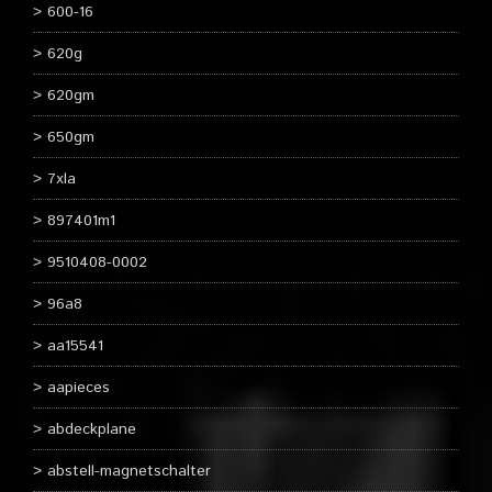
600-16
620g
620gm
650gm
7xla
897401m1
9510408-0002
96a8
aa15541
aapieces
abdeckplane
abstell-magnetschalter