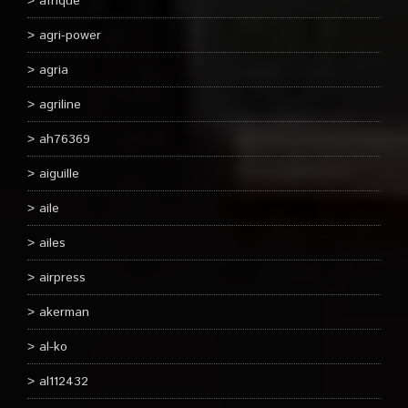
afrique
agri-power
agria
agriline
ah76369
aiguille
aile
ailes
airpress
akerman
al-ko
al112432