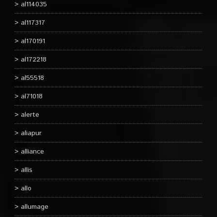
al114035
al117317
al170191
al172218
al55518
al71018
alerte
aliapur
alliance
allis
allo
allumage