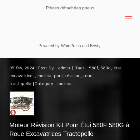
Pièces détachées pneus
Powered by
WordPress
and
Besty
.
05 fév, 2024
Post By :
admin
Tags :
580f
,
580g
,
étui
,
excavatrices
,
moteur
,
pour
,
révision
,
roue
,
tractopelle
Category :
moteur
Moteur Révision Kit Pour Étui 580F 580G à
Roue Excavatrices Tractopelle