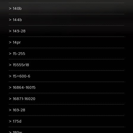
140b
144b
149-28
14pr
15-255
15555r18
15×600-6
16864-16015
16871-16020
169-28
175d
180w