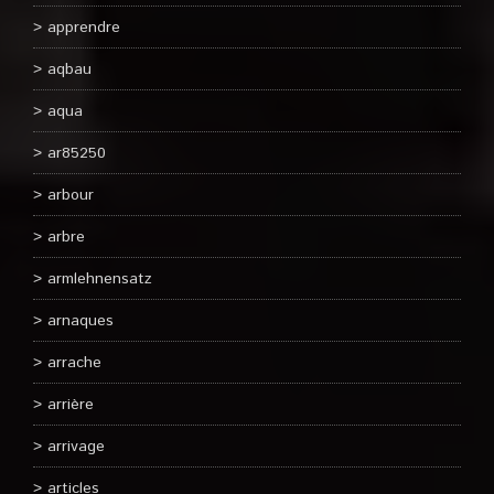
apprendre
aqbau
aqua
ar85250
arbour
arbre
armlehnensatz
arnaques
arrache
arrière
arrivage
articles