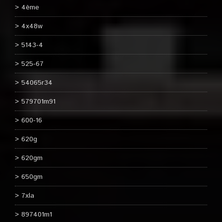
4ème
4x48w
5143-4
525-67
54065r34
579701m91
600-16
620g
620gm
650gm
7xla
897401m1