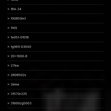
184-34
190859m1
190t
1e051-01018
1g969-03040
20×1000-8
27kw
2808502s
2ème
31570r225
31600zg5003