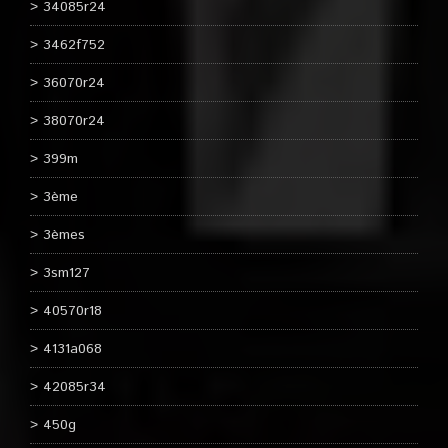
34085r24
3462f752
36070r24
38070r24
399m
3ème
3èmes
3sm127
40570r18
4131a068
42085r34
450g