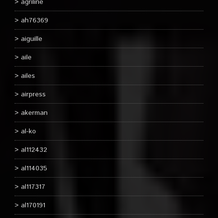
agriline
ah76369
aiguille
aile
ailes
airpress
akerman
al-ko
al112432
al114035
al117317
al170191