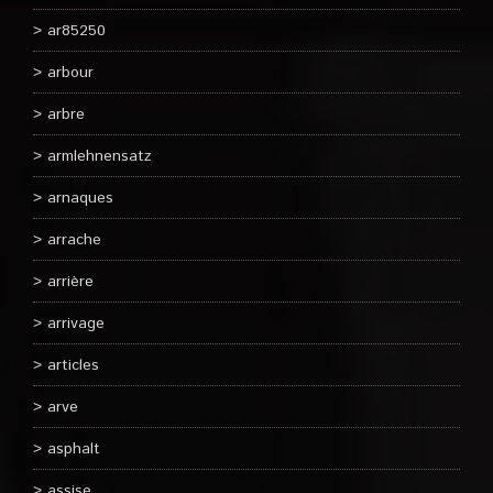
ar85250
arbour
arbre
armlehnensatz
arnaques
arrache
arrière
arrivage
articles
arve
asphalt
assise