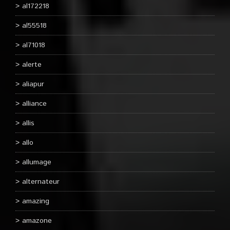
al172218
al55518
al71018
alerte
aliapur
alliance
allis
allo
allumage
alternateur
amazing
amazone