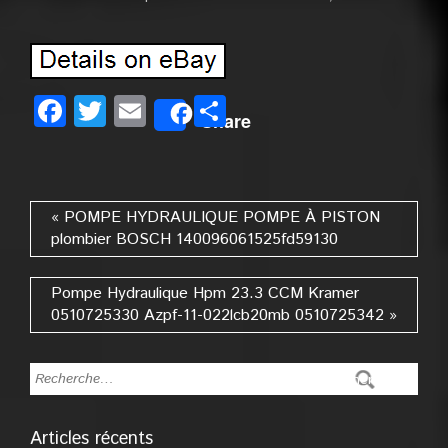
Facebook
Twitter
Email
Partager
Share
« POMPE HYDRAULIQUE POMPE À PISTON
plombier BOSCH 140096061525fd59130
Pompe Hydraulique Hpm 23.3 CCM Kramer
0510725330 Azpf-11-022lcb20mb 0510725342 »
Articles récents