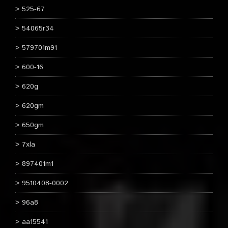
525-67
54065r34
579701m91
600-16
620g
620gm
650gm
7xla
897401m1
9510408-0002
96a8
aa15541