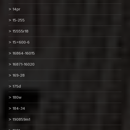
14pr
15-255
15555r18
15×600-6
16864-16015
16871-16020
169-28
175d
180w
184-34
190859m1