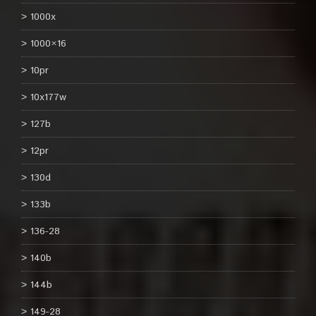
1000x
1000×16
10pr
10x177w
127b
12pr
130d
133b
136-28
140b
144b
149-28