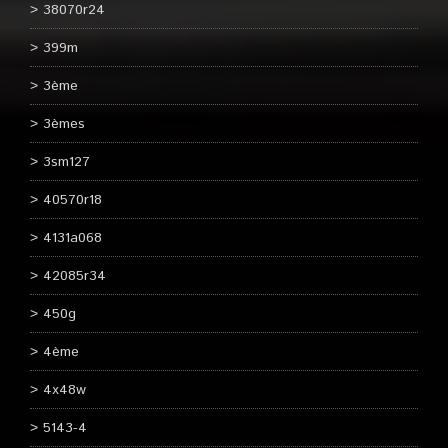
38070r24
399m
3ème
3èmes
3sm127
40570r18
4131a068
42085r34
450g
4ème
4x48w
5143-4