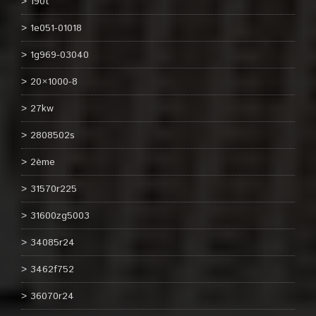
190t
1e051-01018
1g969-03040
20×1000-8
27kw
2808502s
2ème
31570r225
31600zg5003
34085r24
3462f752
36070r24