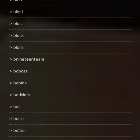
bleu
blind
bloc
block
blum
bnineteenteam
bobcat
bobine
bodykits
bois
boite
boîtier