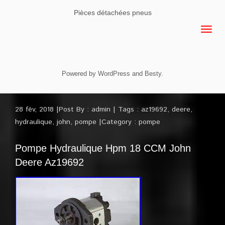
Pièces détachées pneus
Powered by
WordPress
and
Besty
.
28 fév, 2018
Post By :
admin
Tags :
az19692
,
deere
,
hydraulique
,
john
,
pompe
Category :
pompe
Pompe Hydraulique Hpm 18 CCM John
Deere Az19692