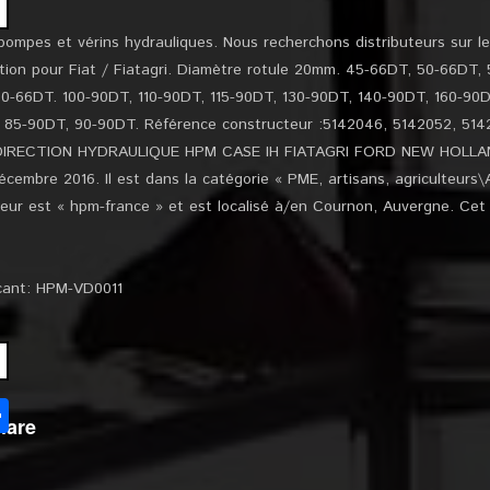
ompes et vérins hydrauliques. Nous recherchons distributeurs sur le
rection pour Fiat / Fiatagri. Diamètre rotule 20mm. 45-66DT, 50-66DT
0-66DT. 100-90DT, 110-90DT, 115-90DT, 130-90DT, 140-90DT, 160-90
 85-90DT, 90-90DT. Référence constructeur :5142046, 5142052, 5142
E DIRECTION HYDRAULIQUE HPM CASE IH FIATAGRI FORD NEW HOLLAN
écembre 2016. Il est dans la catégorie « PME, artisans, agriculteurs\
ur est « hpm-france » et est localisé à/en Cournon, Auvergne. Cet ar
cant: HPM-VD0011
l
Partager
hare