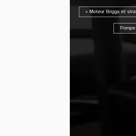
« Moteur Briggs et str
Pompe 