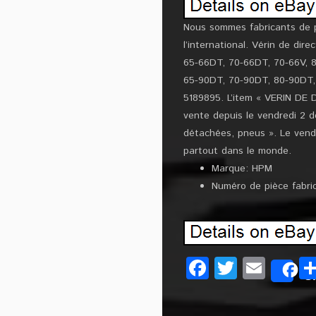
Nous sommes fabricants de p
l’international. Vérin de di
65-66DT, 70-66DT, 70-66V, 8
65-90DT, 70-90DT, 80-90DT,
5189895. L’item « VERIN D
vente depuis le vendredi 2 d
détachées, pneus ». Le vende
partout dans le monde.
Marque: HPM
Numéro de pièce fabri
Facebook
Twitter
Emai
S