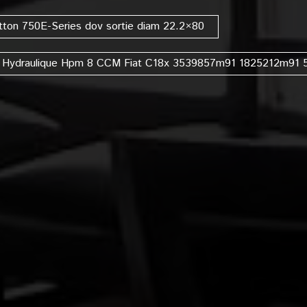
atton 750E-Series dov sortie diam 22.2×80
Hydraulique Hpm 8 CCM Fiat C18x 3539857m91 1825212m91 