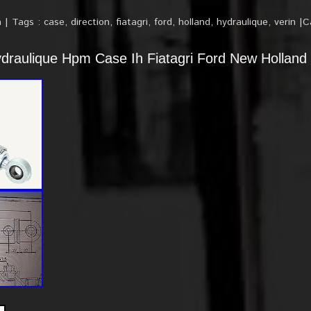
n
Tags :
case
,
direction
,
fiatagri
,
ford
,
holland
,
hydraulique
,
verin
C
ydraulique Hpm Case Ih Fiatagri Ford New Hollan