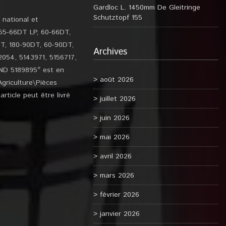
Gardloc L. 1450mm De Gleitringe
Schutztopf 155
 national et
, 55-66DT LP, 60-66DT,
DT, 180-90DT, 60-90DT,
Archives
054, 5143971, 5156717,
D 5189895″ est en
août 2026
Agriculture\Pièces
ticle peut être livré
juillet 2026
juin 2026
mai 2026
avril 2026
mars 2026
février 2026
janvier 2026