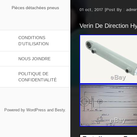
Pièces détachées pneus
01 oct, 2017
Post By :
admi
Verin De Direction H
CONDITIONS
D’UTILISATION
NOUS JOINDRE
POLITIQUE DE
CONFIDENTIALITÉ
Powered by
WordPress
and
Besty
.