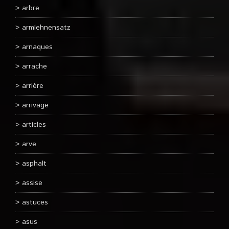
arbre
armlehnensatz
arnaques
arrache
arrière
arrivage
articles
arve
asphalt
assise
astuces
asus