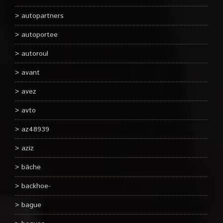
autopartners
autoportee
autoroul
avant
avez
avto
az48939
aziz
bâche
backhoe-
bague