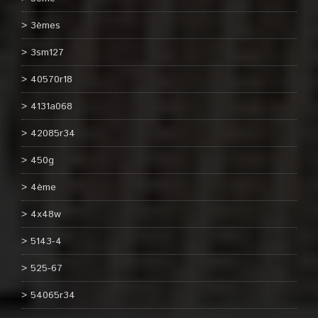
3èmes
3sm127
40570r18
4131a068
42085r34
450g
4ème
4x48w
5143-4
525-67
54065r34