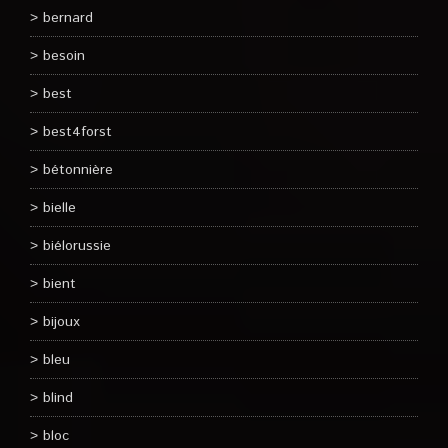
bernard
besoin
best
best4forst
bétonnière
bielle
biélorussie
bient
bijoux
bleu
blind
bloc