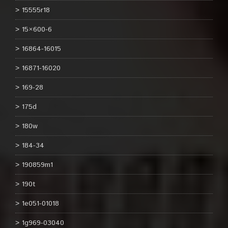
15555r18
15×600-6
16864-16015
16871-16020
169-28
175d
180w
184-34
190859m1
190t
1e051-01018
1g969-03040