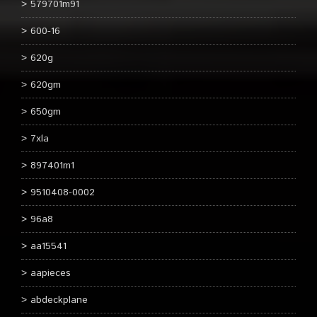
579701m91
600-16
620g
620gm
650gm
7xla
897401m1
9510408-0002
96a8
aa15541
aapieces
abdeckplane