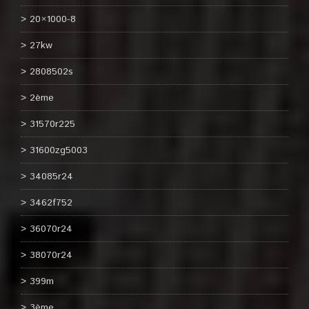
20×1000-8
27kw
2808502s
2ème
31570r225
31600zg5003
34085r24
3462f752
36070r24
38070r24
399m
3ème