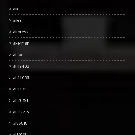
aile
ailes
airpress
akerman
al-ko
al112432
al114035
al117317
al170191
al172218
al55518