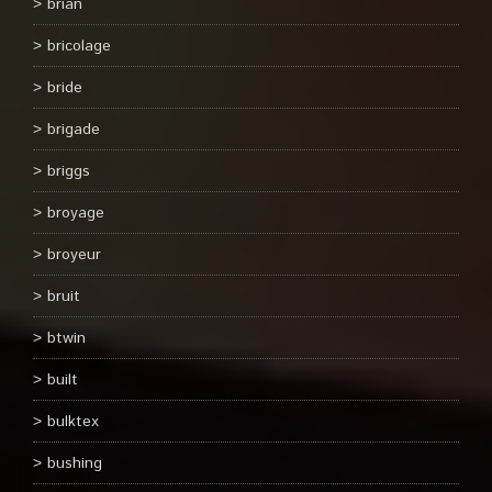
brian
bricolage
bride
brigade
briggs
broyage
broyeur
bruit
btwin
built
bulktex
bushing