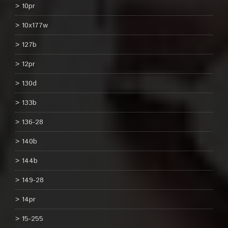
10pr
10x177w
127b
12pr
130d
133b
136-28
140b
144b
149-28
14pr
15-255