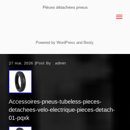
Pièces détachées pneus
Powered by
WordPress
and
Besty
.
27 mai, 2026
Post By :
admin
Accessoires-pneus-tubeless-pieces-
detachees-velo-electrique-pieces-detach-
01-pqxk