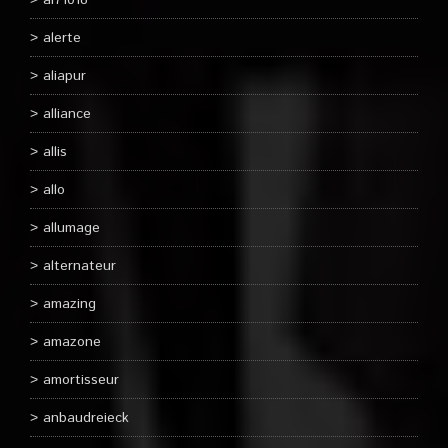
al71018
alerte
aliapur
alliance
allis
allo
allumage
alternateur
amazing
amazone
amortisseur
anbaudreieck