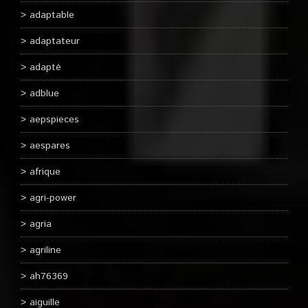
adaptable
adaptateur
adapté
adblue
aepspieces
aespares
afrique
agri-power
agria
agriline
ah76369
aiguille