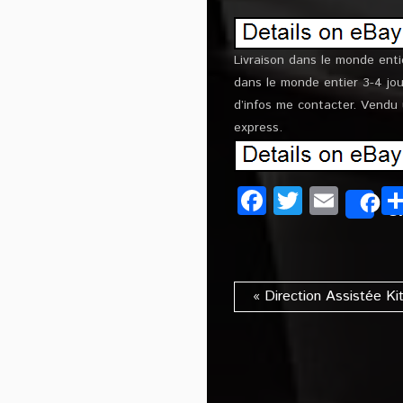
Livraison dans le monde enti
dans le monde entier 3-4 jou
d’infos me contacter. Vendu
express.
Facebook
Twitter
Emai
S
« Direction Assistée K