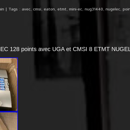
in
Tags :
avec
,
cmsi
,
eaton
,
etmt
,
mini-ec
,
nug31440
,
nugelec
,
poi
-EC 128 points avec UGA et CMSI 8 ETMT NUG