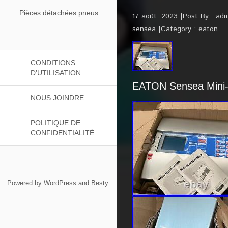
Pièces détachées pneus
17 août, 2023
Post By :
adm
sensea
Category :
eaton
CONDITIONS
D’UTILISATION
EATON Sensea Mini
NOUS JOINDRE
POLITIQUE DE
CONFIDENTIALITÉ
Powered by
WordPress
and
Besty
.