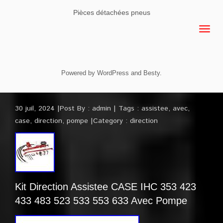
Pièces détachées pneus
Powered by
WordPress
and
Besty
.
30 juil, 2024
Post By :
admin
Tags :
assistee
,
avec
,
case
,
direction
,
pompe
Category :
direction
Kit Direction Assistee CASE IHC 353 423
433 483 523 533 553 633 Avec Pompe