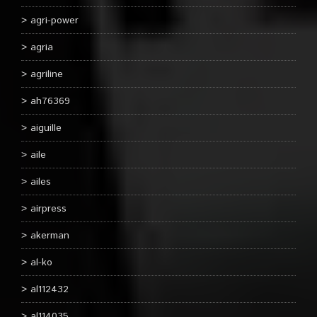
agri-power
agria
agriline
ah76369
aiguille
aile
ailes
airpress
akerman
al-ko
al112432
al114035