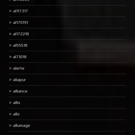
al117317
al170191
al172218
al55518
al71018
alerte
aliapur
alliance
allis
allo
allumage