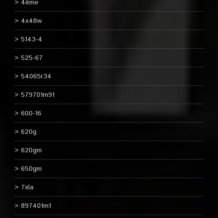
4ème
4x48w
5143-4
525-67
54065r34
579701m91
600-16
620g
620gm
650gm
7xla
897401m1