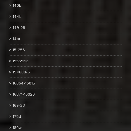
140b
144b
149-28
14pr
15-255
15555r18
15×600-6
16864-16015
16871-16020
169-28
175d
180w