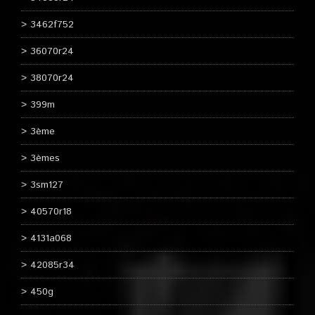
3462f752
36070r24
38070r24
399m
3ème
3èmes
3sm127
40570r18
4131a068
42085r34
450g