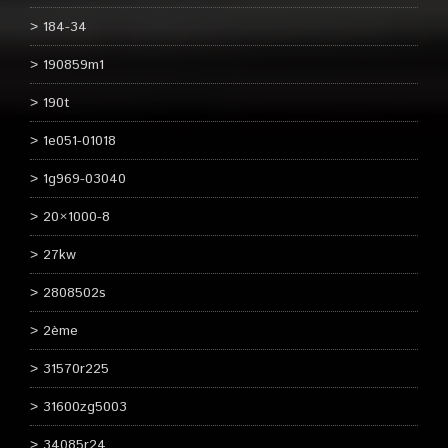
184-34
190859m1
190t
1e051-01018
1g969-03040
20×1000-8
27kw
2808502s
2ème
31570r225
31600zg5003
34085r24