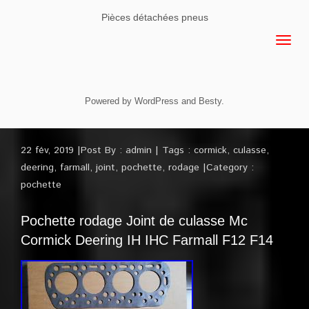
Pièces détachées pneus
Powered by
WordPress
and
Besty
.
22 fév, 2019
Post By :
admin
Tags :
cormick
,
culasse
,
deering
,
farmall
,
joint
,
pochette
,
rodage
Category :
pochette
Pochette rodage Joint de culasse Mc
Cormick Deering IH IHC Farmall F12 F14