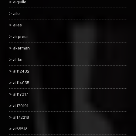
aiguille
aile
ailes
airpress
akerman
al-ko
al112432
al114035
al117317
al170191
al172218
al55518