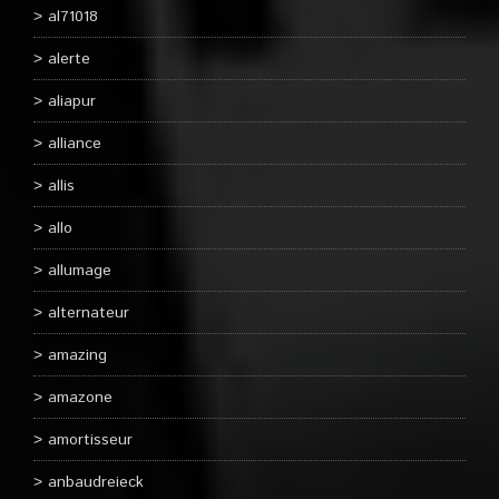
al71018
alerte
aliapur
alliance
allis
allo
allumage
alternateur
amazing
amazone
amortisseur
anbaudreieck