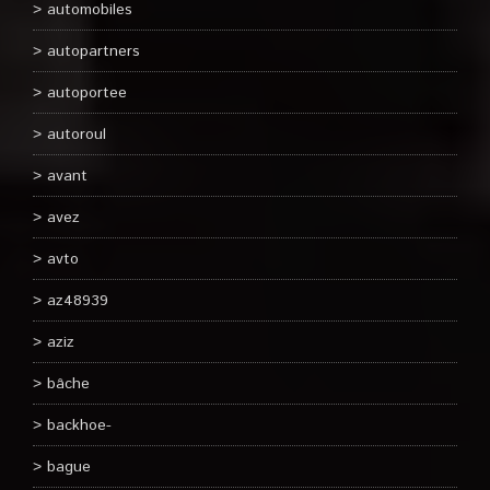
automobiles
autopartners
autoportee
autoroul
avant
avez
avto
az48939
aziz
bâche
backhoe-
bague