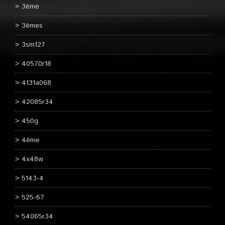
3ème
3èmes
3sm127
40570r18
4131a068
42085r34
450g
4ème
4x48w
5143-4
525-67
54065r34