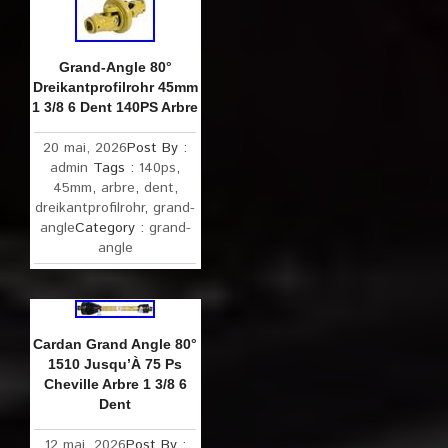
Grand-Angle 80°
Dreikantprofilrohr 45mm
1 3/8 6 Dent 140PS Arbre
20 mai, 2026
Post By :
admin
Tags :
140ps
,
45mm
,
arbre
,
dent
,
dreikantprofilrohr
,
grand-
angle
Category :
grand-
angle
Cardan Grand Angle 80°
1510 Jusqu’À 75 Ps
Cheville Arbre 1 3/8 6
Dent
12 mai, 2026
Post By :