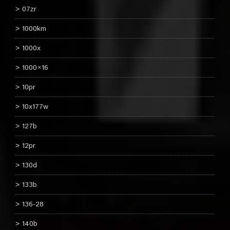
07zr
1000km
1000x
1000×16
10pr
10x177w
127b
12pr
130d
133b
136-28
140b