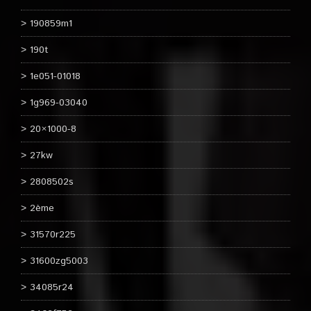
190859m1
190t
1e051-01018
1g969-03040
20×1000-8
27kw
2808502s
2ème
31570r225
31600zg5003
34085r24