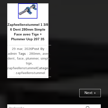
Zapfwellenstummel 1 3/8
6 Dent 280mm Simple
Face avec Tige +
Plummer Ucp 207 35
29 mar, 2026
Post By :
admin
Tags :
280mm
,
avec
,
dent
,
face
,
plummer
,
simple
,
tige
,
zapfwellenstummel
Category
:
zapfwellenstummel
Next »