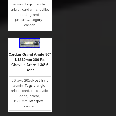
admin
Tags :
angle
,
arbre
,
cardan
,
cheville
,
dent
,
grand
,
jusqu'à
Category :
cardan
Cardan Grand Angle 80°
L1210mm 200 Ps
Cheville Arbre 1 3/8 6
Dent
06 avr, 2026
Post By :
admin
Tags :
angle
,
arbre
,
cardan
,
cheville
,
dent
,
grand
,
l1210mm
Category :
cardan