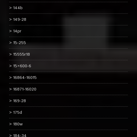
144b
149-28
14pr
15-255
15555r18
15×600-6
16864-16015
16871-16020
169-28
175d
180w
184-34