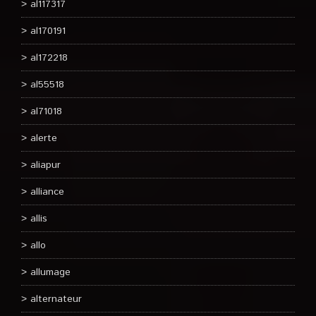
al117317
al170191
al172218
al55518
al71018
alerte
aliapur
alliance
allis
allo
allumage
alternateur