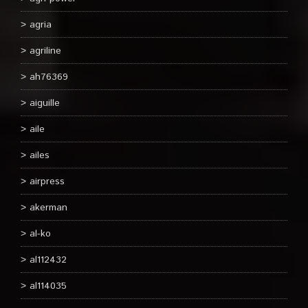
agria
agriline
ah76369
aiguille
aile
ailes
airpress
akerman
al-ko
al112432
al114035