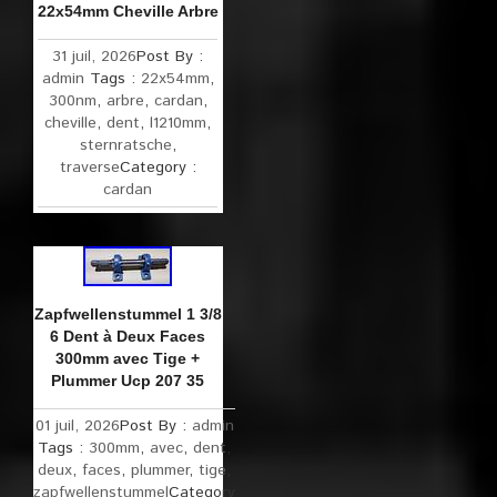
22x54mm Cheville Arbre
31 juil, 2026
Post By :
admin
Tags :
22x54mm
,
300nm
,
arbre
,
cardan
,
cheville
,
dent
,
l1210mm
,
sternratsche
,
traverse
Category :
cardan
Zapfwellenstummel 1 3/8
6 Dent à Deux Faces
300mm avec Tige +
Plummer Ucp 207 35
01 juil, 2026
Post By :
admin
Tags :
300mm
,
avec
,
dent
,
deux
,
faces
,
plummer
,
tige
,
zapfwellenstummel
Category