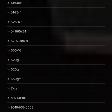
4x48w
5143-4
525-67
54065r34
579701m91
600-16
620g
620gm
650gm
7xla
897401m1
9510408-0002