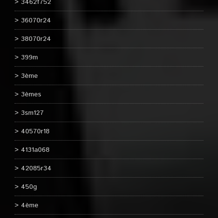
3462f752
36070r24
38070r24
399m
3ème
3èmes
3sm127
40570r18
4131a068
42085r34
450g
4ème