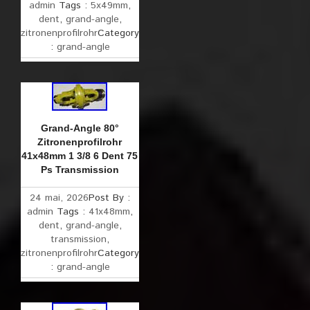
admin
Tags :
5x49mm
,
dent
,
grand-angle
,
zitronenprofilrohr
Category
:
grand-angle
Grand-Angle 80°
Zitronenprofilrohr
41x48mm 1 3/8 6 Dent 75
Ps Transmission
24 mai, 2026
Post By :
admin
Tags :
41x48mm
,
dent
,
grand-angle
,
transmission
,
zitronenprofilrohr
Category
:
grand-angle