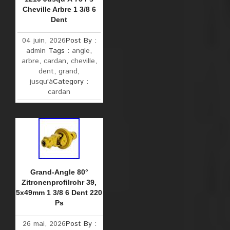
Cheville Arbre 1 3/8 6
Dent
04 juin, 2026
Post By :
admin
Tags :
angle
,
arbre
,
cardan
,
cheville
,
dent
,
grand
,
jusqu'à
Category :
cardan
Grand-Angle 80°
Zitronenprofilrohr 39,
5x49mm 1 3/8 6 Dent 220
Ps
26 mai, 2026
Post By :