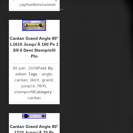
:
zapfwellenstummel
Cardan Grand Angle 80°
L1610 Jusqu’À 160 Ps 1
3/8 6 Dent Sternprofil
Pto
06 juin, 2026
Post By :
admin
Tags :
angle
,
cardan
,
dent
,
grand
,
jusqu'à
,
l1610
,
sternprofil
Category :
cardan
Cardan Grand Angle 80°
1210 Jusqu’À 75 Ps