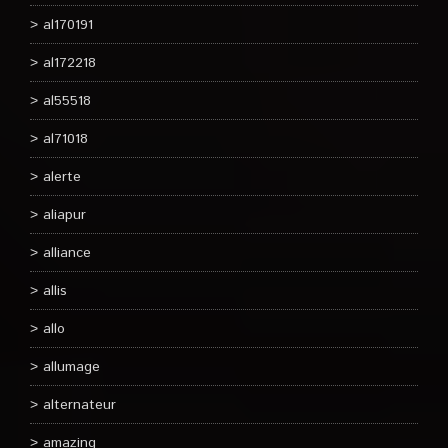
al170191
al172218
al55518
al71018
alerte
aliapur
alliance
allis
allo
allumage
alternateur
amazing