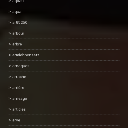
aqbau
aqua
ar85250
arbour
arbre
armlehnensatz
arnaques
arrache
arrière
arrivage
articles
arve