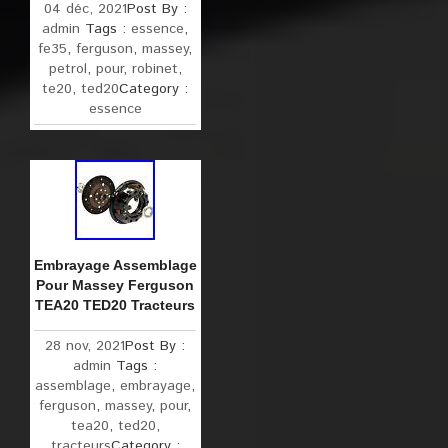
04 déc, 2021
Post By :
admin
Tags :
essence
,
fe35
,
ferguson
,
massey
,
petrol
,
pour
,
robinet
,
te20
,
ted20
Category :
essence
Embrayage Assemblage
Pour Massey Ferguson
TEA20 TED20 Tracteurs
28 nov, 2021
Post By :
admin
Tags :
assemblage
,
embrayage
,
ferguson
,
massey
,
pour
,
tea20
,
ted20
,
tracteurs
Category :