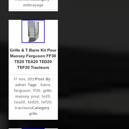
embrayage
Grille & T Barre Kit Pour
Massey Ferguson FF30
TE20 TEA20 TED20
TEF20 Tracteurs
17 nov, 2021
Post By :
admin
Tags :
barre
,
ferguson
,
ff30
,
grille
,
massey
,
pour
,
te20
,
tea20
,
ted20
,
tef20
,
tracteurs
Category :
grille