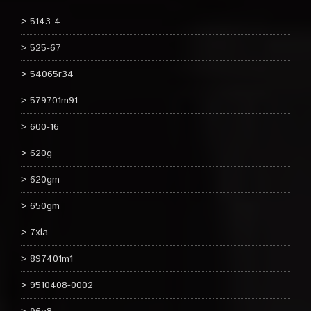
5143-4
525-67
54065r34
579701m91
600-16
620g
620gm
650gm
7xla
897401m1
9510408-0002