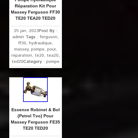
Réparation Kit Pour
Massey Ferguson FF30
TE20 TEA20 TED20
25 jan, 2023
Post By :
admin
Tags :
ferguson
,
ff30
,
hydraulique
,
massey
,
pompe
,
pour
,
reparation
,
te20
,
tea20
,
ted20
Category :
pompe
Essence Robinet & Bol
(Petrol Tvo) Pour
Massey Ferguson FE35
TE20 TED20