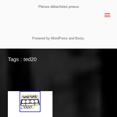
Pièces détachées pneus
Powered by
WordPress
and
Besty
.
Tags : ted20