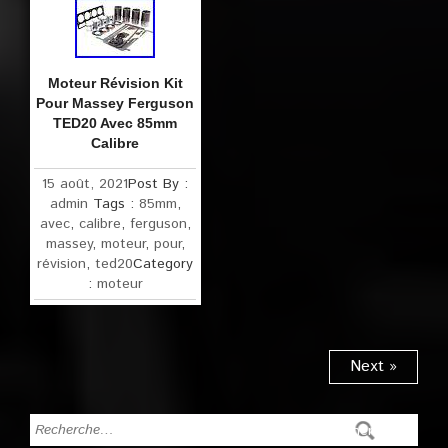
Moteur Révision Kit
Pour Massey Ferguson
TED20 Avec 85mm
Calibre
15 août, 2021
Post By :
admin
Tags :
85mm
,
avec
,
calibre
,
ferguson
,
massey
,
moteur
,
pour
,
révision
,
ted20
Category
:
moteur
Next »