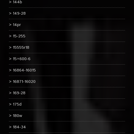
144b
149-28
14pr
15-255
15555r18
15×600-6
16864-16015
16871-16020
169-28
175d
180w
184-34