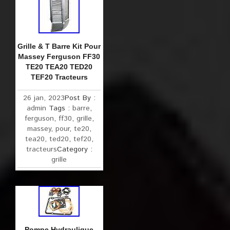
Grille & T Barre Kit Pour
Massey Ferguson FF30
TE20 TEA20 TED20
TEF20 Tracteurs
26 jan, 2023
Post By :
admin
Tags :
barre
,
ferguson
,
ff30
,
grille
,
massey
,
pour
,
te20
,
tea20
,
ted20
,
tef20
,
tracteurs
Category :
grille
Pompe Hydraulique