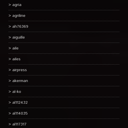
agria
agriline
ah76369
aiguille
aile
ailes
airpress
akerman
al-ko
al112432
al114035
al117317