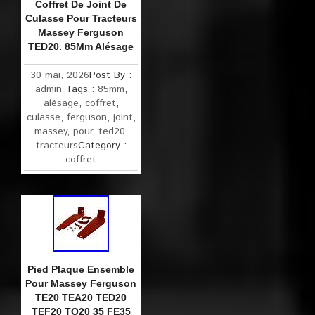
Coffret De Joint De
Culasse Pour Tracteurs
Massey Ferguson
TED20. 85Mm Alésage
30 mai, 2026
Post By :
admin
Tags :
85mm
,
alésage
,
coffret
,
culasse
,
ferguson
,
joint
,
massey
,
pour
,
ted20
,
tracteurs
Category :
coffret
Pied Plaque Ensemble
Pour Massey Ferguson
TE20 TEA20 TED20
TEF20 TO20 35 FE35