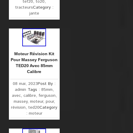
tef20
,
to20
,
tracteurs
Category :
jante
Moteur Révision Kit
Pour Massey Ferguson
TED20 Avec 85mm
Calibre
08 mai, 2023
Post By :
admin
Tags :
85mm
,
avec
,
calibre
,
ferguson
,
massey
,
moteur
,
pour
,
révision
,
ted20
Category
:
moteur