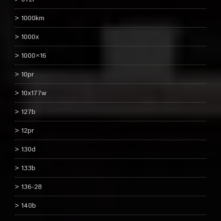
1000km
1000x
1000×16
10pr
10x177w
127b
12pr
130d
133b
136-28
140b