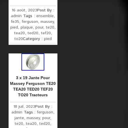
16 août, 2023
Post By :
admin
Tags :
ensemble
,
fe35
,
ferguson
,
massey
,
pied
,
plaque
,
pour
,
te20
,
tea20
,
ted20
,
tef20
,
to20
Category :
pied
3 x 19 Jante Pour
Massey Ferguson TE20
TEA20 TED20 TEF20
TO20 Tracteurs
18 juil, 2023
Post By :
admin
Tags :
ferguson
,
jante
,
massey
,
pour
,
te20
,
tea20
,
ted20
,