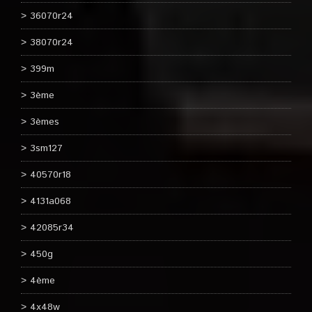
36070r24
38070r24
399m
3ème
3èmes
3sm127
40570r18
4131a068
42085r34
450g
4ème
4x48w