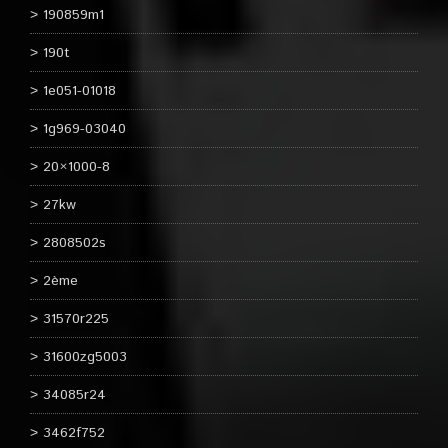
190859m1
190t
1e051-01018
1g969-03040
20×1000-8
27kw
2808502s
2ème
31570r225
31600zg5003
34085r24
3462f752