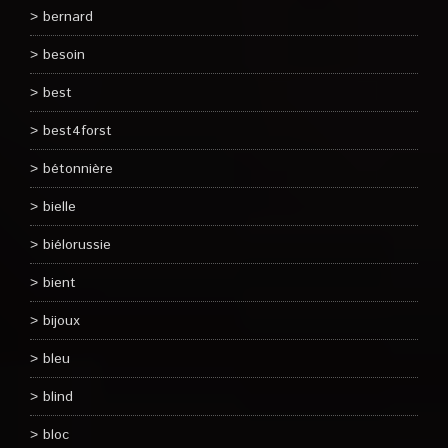
bernard
besoin
best
best4forst
bétonnière
bielle
biélorussie
bient
bijoux
bleu
blind
bloc