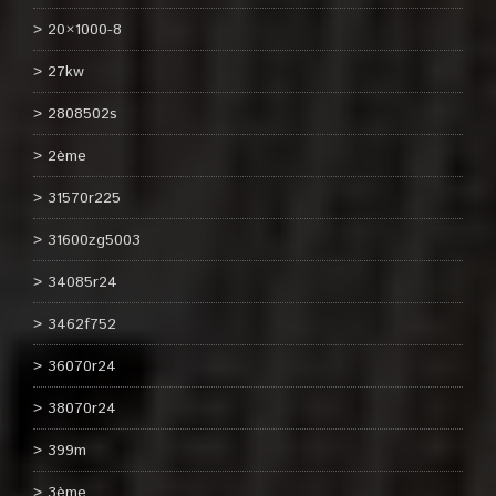
20×1000-8
27kw
2808502s
2ème
31570r225
31600zg5003
34085r24
3462f752
36070r24
38070r24
399m
3ème