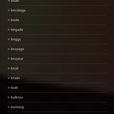
brian
bricolage
bride
brigade
briggs
broyage
broyeur
bruit
btwin
built
bulktex
bushing