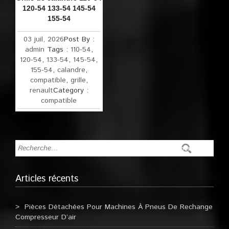
120-54 133-54 145-54
155-54
03 juil, 2026
Post By :
admin
Tags :
110-54
,
120-54
,
133-54
,
145-54
,
155-54
,
calandre
,
compatible
,
grille
,
renault
Category :
compatible
Articles récents
Pièces Détachées Pour Machines À Pneus De Rechange
Compresseur D’air