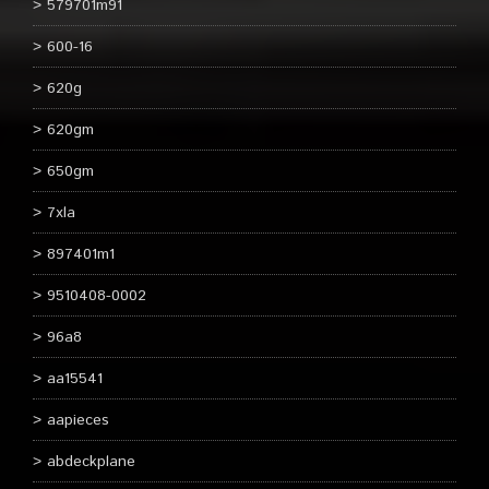
579701m91
600-16
620g
620gm
650gm
7xla
897401m1
9510408-0002
96a8
aa15541
aapieces
abdeckplane