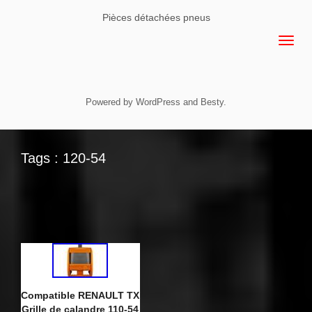
Pièces détachées pneus
Powered by
WordPress
and
Besty
.
Tags : 120-54
Compatible RENAULT TX
Grille de calandre 110-54