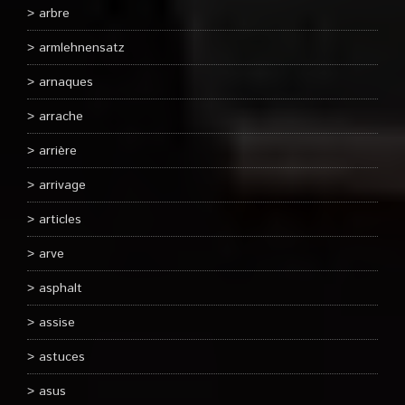
arbre
armlehnensatz
arnaques
arrache
arrière
arrivage
articles
arve
asphalt
assise
astuces
asus