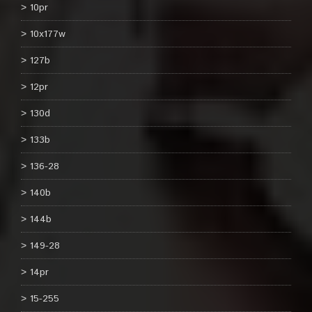
10pr
10x177w
127b
12pr
130d
133b
136-28
140b
144b
149-28
14pr
15-255