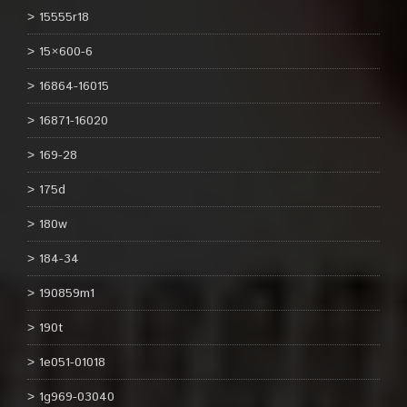
15555r18
15×600-6
16864-16015
16871-16020
169-28
175d
180w
184-34
190859m1
190t
1e051-01018
1g969-03040