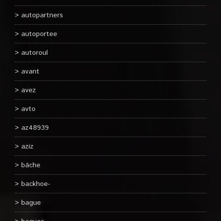
autopartners
autoportee
autoroul
avant
avez
avto
az48939
aziz
bâche
backhoe-
bague