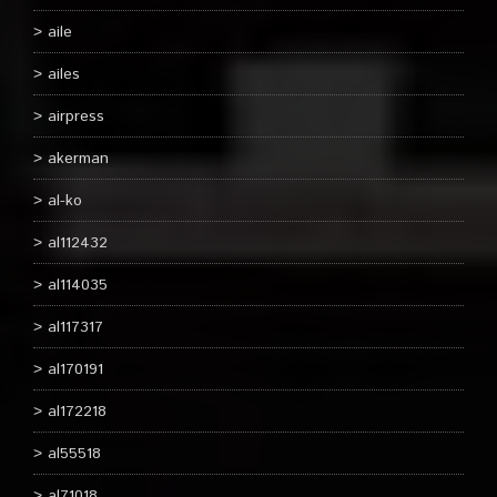
aile
ailes
airpress
akerman
al-ko
al112432
al114035
al117317
al170191
al172218
al55518
al71018