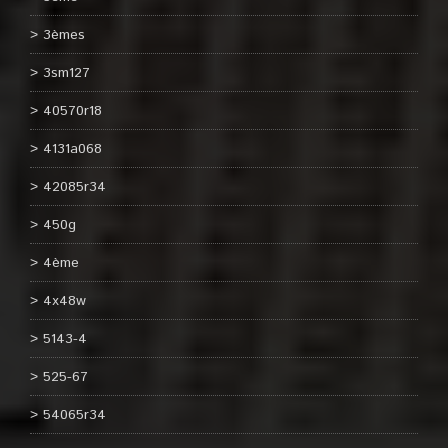
3èmes
3sm127
40570r18
4131a068
42085r34
450g
4ème
4x48w
5143-4
525-67
54065r34